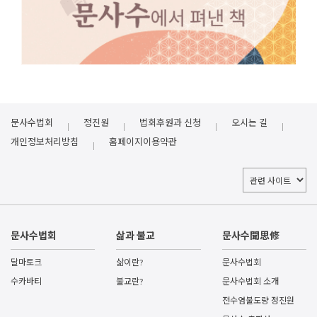
문사수법회
정진원
법회후원과 신청
오시는 길
개인정보처리방침
홈페이지이용약관
문사수법회
삶과 불교
문사수聞思修
달마토크
삶이란?
문사수법회
수카바티
불교란?
문사수법회 소개
전수염불도량 정진원