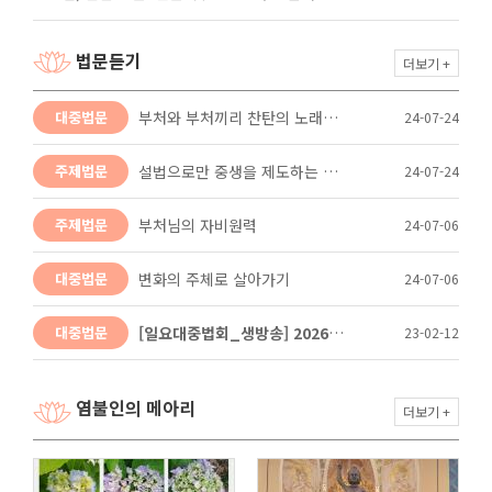
법문듣기
더보기 +
부처와 부처끼리 찬탄의 노래를 부릅니다
대중법문
24-07-24
설법으로만 중생을 제도하는 부처님
주제법문
24-07-24
부처님의 자비원력
주제법문
24-07-06
변화의 주체로 살아가기
대중법문
24-07-06
[일요대중법회_생방송] 2026년 8월 9일
대중법문
23-02-12
염불인의 메아리
더보기 +