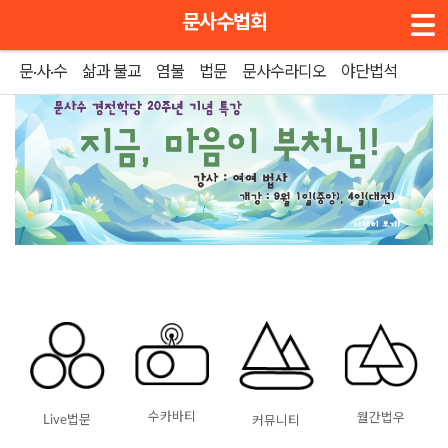
메뉴 건너뛰기
문사수법회
문·사·수
삶과 불교
염불
법문
문사수라디오
야단법석
수카바티
월간법우
Live법문
커뮤니티