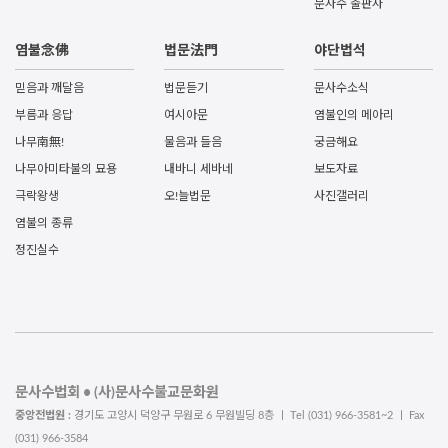
문사수 출판사
염불念佛
법문法門
야단법석
믿음과 깨달음
법문듣기
문사수소식
부름과 응답
여시아문
염불인의 메아리
나무南無!
물음과 들음
궁금해요
나무아미타불의 묘용
내바니 세바네
보도자료
극락왕생
오!늘법문
사진갤러리
염불의 종류
정진실수
문사수법회 • (사)문사수불교문화원
중앙전법원 :
경기도 고양시 덕양구 무원로 6 무원빌딩 8층 ㅣ Tel (031) 966-3581~2 ㅣ Fax
(031) 966-3584