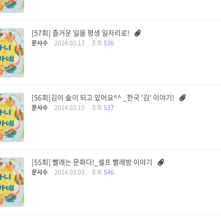
[57회] 즐거운 일을 평생 일자리로!
문사수
2024.03.17
조회
536
[56회]김이 金이 되고 있어요^^ _한국 '김' 이야기!
문사수
2024.03.10
조회
537
[55회] 빨래는 문화다!_셀프 빨래방 이야기
문사수
2024.03.03
조회
546