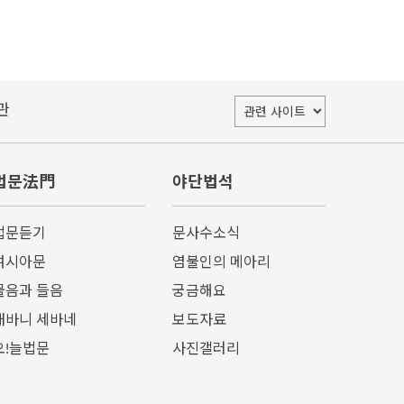
관
법문法門
야단법석
법문듣기
문사수소식
여시아문
염불인의 메아리
물음과 들음
궁금해요
내바니 세바네
보도자료
오!늘법문
사진갤러리