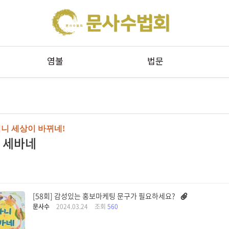
메뉴 건너뛰기
염불
법문
니 세상이 바뀌네!
 세바네
[58회] 감성있는 홍보마케팅 문구가 필요하세요?
문사수
2024.03.24
조회
560