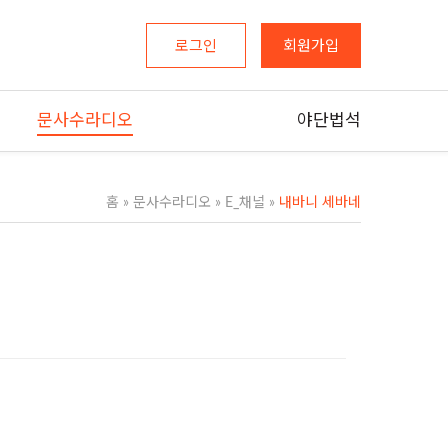
로그인
회원가입
문사수라디오
야단법석
홈
»
문사수라디오
»
E_채널
»
내바니 세바네