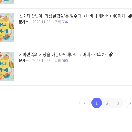
신소재 산업에 '가상실험실'은 필수다! <내바니 세바네> 40회차
문사수
2023.11.05
조회
536
기마민족의 기상을 깨운다!<내바니 세바네> 39회차
문사수
2023.10.23
조회
505
1
2
3