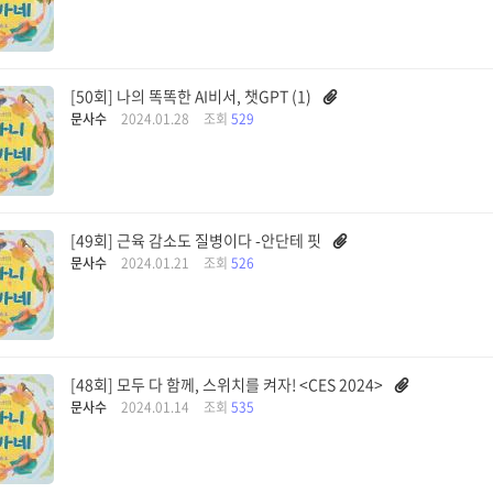
[50회] 나의 똑똑한 AI비서, 챗GPT (1)
문사수
2024.01.28
조회
529
[49회] 근육 감소도 질병이다 -안단테 핏
문사수
2024.01.21
조회
526
[48회] 모두 다 함께, 스위치를 켜자! <CES 2024>
문사수
2024.01.14
조회
535