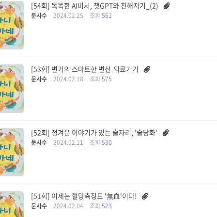
[54회] 똑똑한 AI비서, 챗GPT와 친해지기_(2)
문사수
2024.02.25
조회
561
[53회] 변기의 스마트한 변신-의료기기
문사수
2024.02.18
조회
575
[52회] 정겨운 이야기가 있는 술자리, '술담화'
문사수
2024.02.11
조회
530
[51회] 이제는 혈당측정도 '無血'이다!
문사수
2024.02.04
조회
523