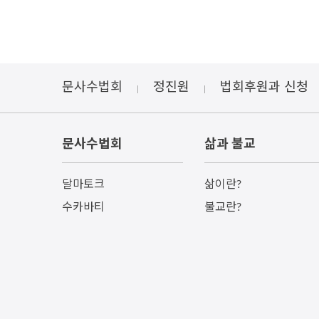
문사수법회
정진원
법회후원과 신청
문사수법회
삶과 불교
달마토크
삶이란?
수카바티
불교란?