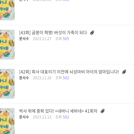
[43회] 곰팡이 혁명! 버섯이 가죽이 되다
문사수
2023.11.27
조회
505
[42회] 회사 대표이기 이전에 뇌성마비 아이의 엄마입니다!
문사수
2023.11.20
조회
502
박사 위에 중퇴 있다! <내바니 세바네> 41회차
문사수
2023.11.13
조회
502