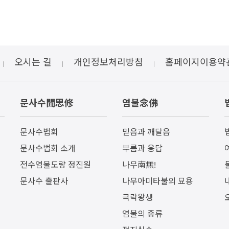
오시는 길
개인정보처리방침
홈페이지이용약
문사수聞思修
염불念佛
문사수법회
믿음과 깨달음
문사수법회 소개
부름과 응답
전수염불도량 정진원
나무南無!
문사수 출판사
나무아미타불의 묘용
극락왕생
염불의 종류