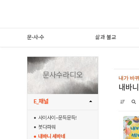
문·사·수
삶과 불교
문사수라디오
내가 바뀌
내바니
E_채널
• 사이사이~문득문득!
• 붓다파워
• 내바니 세바네