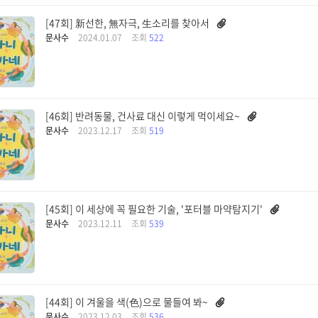
[47회] 新선한, 無자극, 生소리를 찾아서
문사수
2024.01.07
조회
522
[46회] 반려동물, 건사료 대신 이렇게 먹이세요~
문사수
2023.12.17
조회
519
[45회] 이 세상에 꼭 필요한 기술, '포터블 마약탐지기'
문사수
2023.12.11
조회
539
[44회] 이 겨울을 색(色)으로 물들여 봐~
문사수
2023.12.03
조회
536