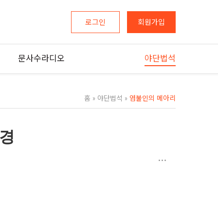
로그인
회원가입
문사수라디오
야단법석
홈
»
야단법석
»
염불인의 메아리
풍경