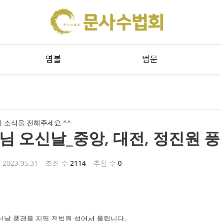
메뉴 건너뛰기
염불
법문
 소식을 전해주세요 ^^
님 오신날_중앙, 대전, 정진원 
2023.05.31
조회 수
2114
추천 수
0
신날 풍경을 지역 전법원 섞어서 올립니다.