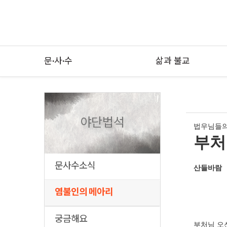
문·사·수
삶과 불교
야단법석
법우님들의
부처
문사수소식
산들바람
염불인의 메아리
궁금해요
부처님 오