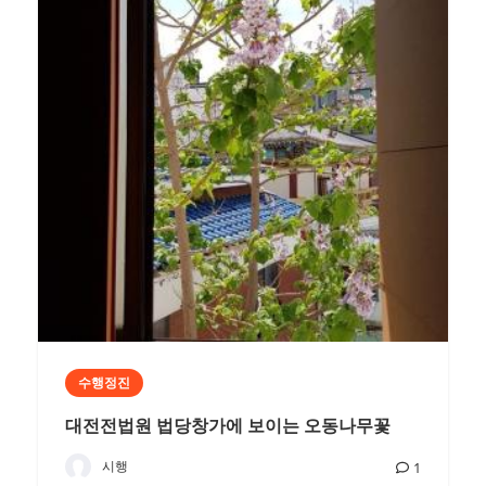
수행정진
대전전법원 법당창가에 보이는 오동나무꽃
시행
1