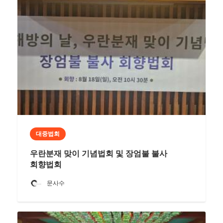
대중법회
우란분재 맞이 기념법회 및 장엄불 불사
회향법회
문사수