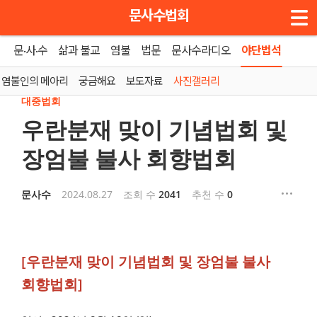
메뉴 건너뛰기
문사수법회
문·사·수
삶과 불교
염불
법문
문사수라디오
야단법석
홈
»
사진갤러리
염불인의 메아리
궁금해요
보도자료
사진갤러리
대중법회
우란분재 맞이 기념법회 및
장엄불 불사 회향법회
문사수
2024.08.27
조회 수
2041
추천 수
0
[우란분재 맞이 기념법회 및 장엄불 불사
회향법회]