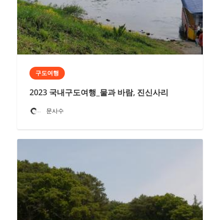
구도여행
2023 국내구도여행_물과 바람, 진신사리
문사수