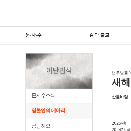
문·사·수
삶과 불교
야단법석
법우님들의
새해
문사수소식
산들바람
염불인의 메아리
2025년!
궁금해요
2024가 