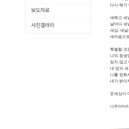
다시 해가 
보도자료
새해고 새
날마다 새
사진갤러리
새삼, 새
새마음으로
특별할 것
나의 참생
잊지 않고
내 앞의 세
나를 정화
내가 밝아
온세상이 
나무아미타불