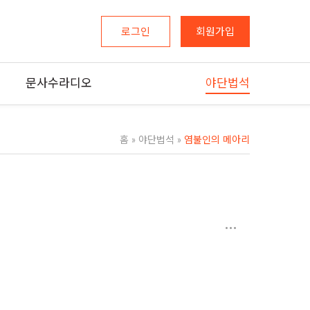
로그인
회원가입
문사수라디오
야단법석
홈
»
야단법석
»
염불인의 메아리