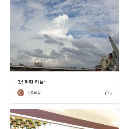
앗! 파란 하늘~
산들바람
5