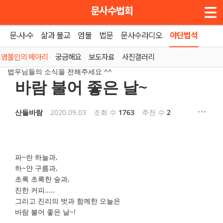
메뉴 건너뛰기
문사수법회
문·사·수
삶과 불교
염불
법문
문사수라디오
야단법석
홈
»
염불인의 메아리
염불인의 메아리
궁금해요
보도자료
사진갤러리
법우님들의 소식을 전해주세요 ^^
바람 불어 좋은 날~
산들바람
2020.09.03
조회 수
1763
추천 수
2
파~란 하늘과,
하~얀 구름과,
초록 초록한 숲과,
진한 커피.....
그리고 진리의 벗과 함께한 오늘은
바람 불어 좋은 날~!