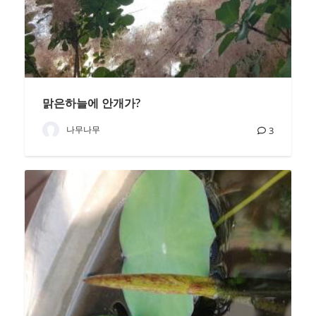
맑은하늘에 안개가?
나무나무
3