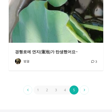
경행로에 연지(蓮池)가 탄생했어요~
범열
3
1
2
3
4
5