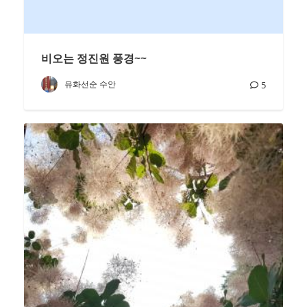
비오는 정진원 풍경~~
유화선순 수안
5