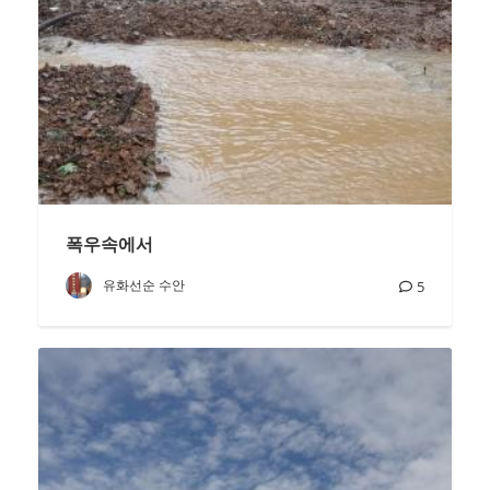
폭우속에서
유화선순 수안
5