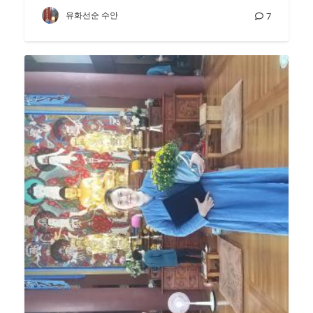
유화선순 수안
7