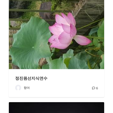
정진원선지식연수
향여
6