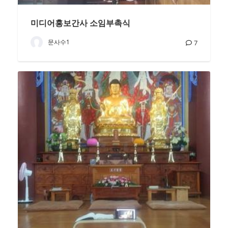
미디어홍보간사 소임부촉식
문사수1
7