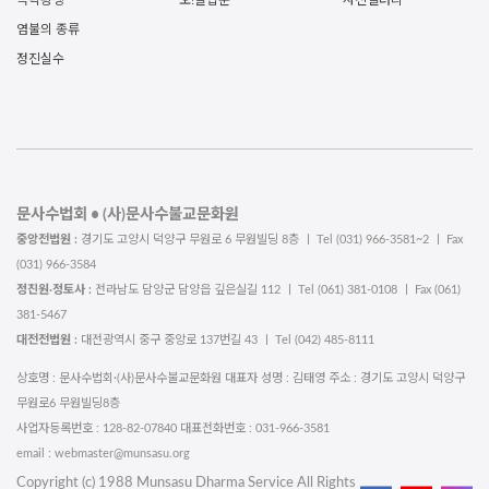
극락왕생
오!늘법문
사진갤러리
염불의 종류
정진실수
문사수법회 • (사)문사수불교문화원
중앙전법원 :
경기도 고양시 덕양구 무원로 6 무원빌딩 8층 ㅣ Tel (031) 966-3581~2 ㅣ Fax
(031) 966-3584
정진원·정토사 :
전라남도 담양군 담양읍 깊은실길 112 ㅣ Tel (061) 381-0108 ㅣ Fax (061)
381-5467
대전전법원 :
대전광역시 중구 중앙로 137번길 43 ㅣ Tel (042) 485-8111
상호명 : 문사수법회·(사)문사수불교문화원 대표자 성명 : 김태영 주소 : 경기도 고양시 덕양구
무원로6 무원빌딩8층
사업자등록번호 : 128-82-07840 대표전화번호 : 031-966-3581
email : webmaster@munsasu.org
Copyright (c) 1988 Munsasu Dharma Service All Rights