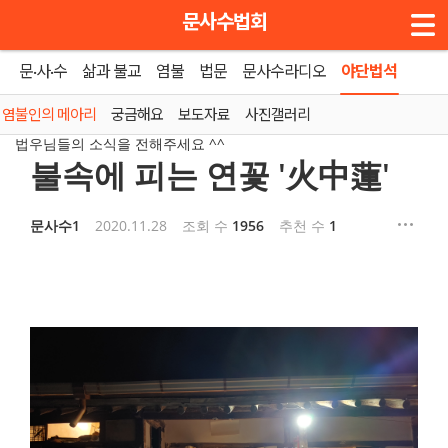
메뉴 건너뛰기
문사수법회
문·사·수
삶과 불교
염불
법문
문사수라디오
야단법석
홈
»
염불인의 메아리
염불인의 메아리
궁금해요
보도자료
사진갤러리
법우님들의 소식을 전해주세요 ^^
불속에 피는 연꽃 '火中蓮'
문사수1
2020.11.28
조회 수
1956
추천 수
1