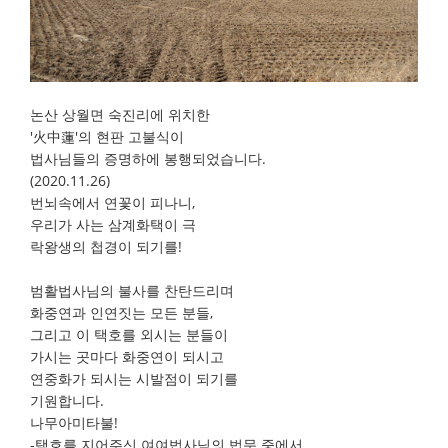
논산 상월면 숙진리에 위치한
'火中蓮'의 현판 고불식이
법사님들의 증명하에 봉행되었습니다.
(2020.11.26)
번뇌속에서 연꽃이 피나니,
우리가 사는 삼계화택이 극
락왕생의 첩경이 되기를!
범활법사님의 불사를 찬탄드리며
화중연과 인연짓는 모든 분들,
그리고 이 택호를 외시는 분들이
가시는 곳마다 화중연이 되시고
연중화가 되시는 시발점이 되기를
기원합니다.
나무아미타불!
-택호를 지어주신 여여법사님의 법문 중에서