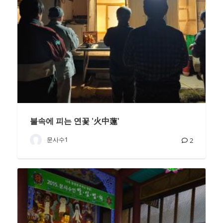
불속에 피는 연꽃 '火中蓮'
문사수1
2