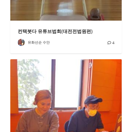
컨택붓다 유튜브법회(대전전법원편)
유화선순 수안
4