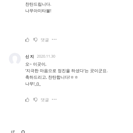
찬탄드립니다.
나무아미타불!
댓글
2020.11.30
신 지
오~ 이곳이,
'지극한 마음으로 정진을 하셨다'는 곳이군요.
축하드리고, 찬탄합니다!ㅎㅎ
나무!_()_
댓글