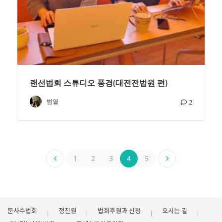
랜선법회 스튜디오 풍경(대전전법원 편)
범열
2
1
2
3
4
5
문사수법회
정진원
법회후원과 신청
오시는 길