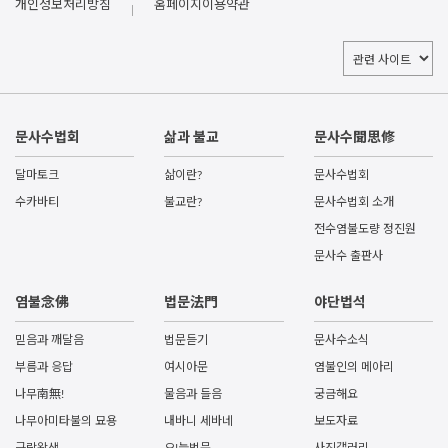
개인정보처리방침
홈페이지이용약관
문사수법회
삶과 불교
문사수聞思修
달마토크
삶이란?
문사수법회
수카바티
불교란?
문사수법회 소개
전수염불도량 정진원
문사수 출판사
염불念佛
법문法門
야단법석
믿음과 깨달음
법문듣기
문사수소식
부름과 응답
여시아문
염불인의 메아리
나무南無!
물음과 들음
궁금해요
나무아미타불의 묘용
내바니 세바네
보도자료