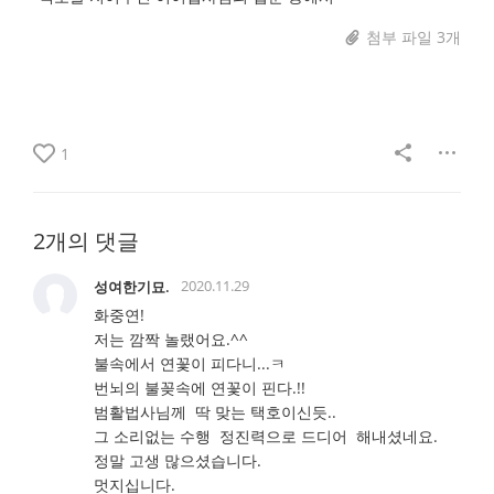
첨부 파일 3개
1
2개의 댓글
2020.11.29
성여한기묘.
화중연!
저는 깜짝 놀랬어요.^^
불속에서 연꽃이 피다니...ㅋ
번뇌의 불꽂속에 연꽃이 핀다.!!
범활법사님께 딱 맞는 택호이신듯..
그 소리없는 수행 정진력으로 드디어 해내셨네요.
정말 고생 많으셨습니다.
멋지십니다.