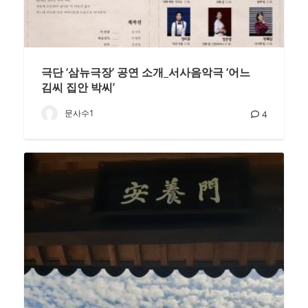
극단 ‘삼뉴극장’ 공연 소개_서사음악극 ‘어느
김씨 집안 박씨’
문사수1
4