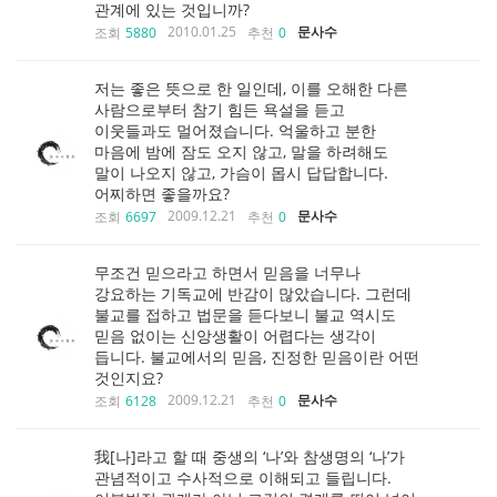
관계에 있는 것입니까?
2010.01.25
문사수
조회
5880
추천
0
저는 좋은 뜻으로 한 일인데, 이를 오해한 다른
사람으로부터 참기 힘든 욕설을 듣고
이웃들과도 멀어졌습니다. 억울하고 분한
마음에 밤에 잠도 오지 않고, 말을 하려해도
말이 나오지 않고, 가슴이 몹시 답답합니다.
어찌하면 좋을까요?
2009.12.21
문사수
조회
6697
추천
0
무조건 믿으라고 하면서 믿음을 너무나
강요하는 기독교에 반감이 많았습니다. 그런데
불교를 접하고 법문을 듣다보니 불교 역시도
믿음 없이는 신앙생활이 어렵다는 생각이
듭니다. 불교에서의 믿음, 진정한 믿음이란 어떤
것인지요?
2009.12.21
문사수
조회
6128
추천
0
我[나]라고 할 때 중생의 ‘나’와 참생명의 ‘나’가
관념적이고 수사적으로 이해되고 들립니다.