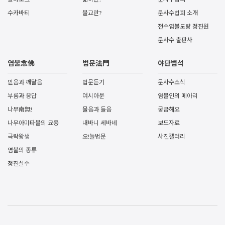
수카바티
불교란?
문사수법회 소개
전수염불도량 정진원
문사수 출판사
염불念佛
법문法門
야단법석
믿음과 깨달음
법문듣기
문사수소식
부름과 응답
여시아문
염불인의 메아리
나무南無!
물음과 들음
궁금해요
나무아미타불의 묘용
내바니 세바네
보도자료
극락왕생
오!늘법문
사진갤러리
염불의 종류
정진실수