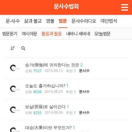
메뉴 건너뛰기
문사수법회
문·사·수
삶과 불교
염불
법문
문사수라디오
야단법석
홈
»
물음과 들음
법문듣기
여시아문
물음과 들음
내바니 세바네
오!늘법문
승가(僧伽)에 귀의한다는 것은
2
2015.04.12
문사수
조회
7527
추천
1
오늘도 출가하십니까?
1
2014.08.25
문사수
조회
8038
추천
1
보살(菩薩)로 살아간다
1
2014.08.09
문사수
조회
8255
추천
1
대승(大乘)이란 무엇인가?
1