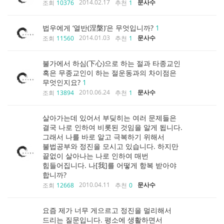
2014.02.17
문사수
조회
10376
추천
1
법우에게 ‘열반(涅槃)’은 무엇입니까?
1
2014.01.03
문사수
조회
11560
추천
1
불가에서 하심(下心)으로 하는 절과 타종교인
혹은 무종교인이 하는 절운동과의 차이점은
무엇인지요?
1
2010.06.24
문사수
조회
13894
추천
1
살아가는데 있어서 부딪히는 여러 문제들은
결국 나로 인하여 비롯된 것임을 알게 됩니다.
그래서 나를 바로 알고 극복하기 위해서
불법공부와 정진을 모시고 있습니다. 하지만
끝없이 살아나는 나로 인하여 매번
힘들어집니다. 나[我]를 어떻게 항복 받아야
합니까?
2010.04.11
문사수
조회
12668
추천
0
요즘 제가 너무 게으르고 정진을 멀리해서
드리는 질문입니다. 평소에 생활하면서