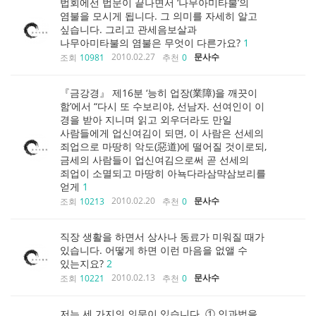
법회에선 법문이 끝나면서 ‘나무아미타불’의
염불을 모시게 됩니다. 그 의미를 자세히 알고
싶습니다. 그리고 관세음보살과
나무아미타불의 염불은 무엇이 다른가요?
1
2010.02.27
문사수
조회
10981
추천
0
『금강경』 제16분 ‘능히 업장(業障)을 깨끗이
함’에서 “다시 또 수보리야, 선남자. 선여인이 이
경을 받아 지니며 읽고 외우더라도 만일
사람들에게 업신여김이 되면, 이 사람은 선세의
죄업으로 마땅히 악도(惡道)에 떨어질 것이로되,
금세의 사람들이 업신여김으로써 곧 선세의
죄업이 소멸되고 마땅히 아뇩다라삼먁삼보리를
얻게
1
2010.02.20
문사수
조회
10213
추천
0
직장 생활을 하면서 상사나 동료가 미워질 때가
있습니다. 어떻게 하면 이런 마음을 없앨 수
있는지요?
2
2010.02.13
문사수
조회
10221
추천
0
저는 세 가지의 의문이 있습니다. ① 인과법을