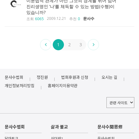
이분법적 관계가 아닌 그것의 경계를 뛰어 넘어
진리생명인 ‘나’를 체득할 수 있는 방법(수행)이
있습니까?
2009.12.21
문사수
조회
6065
추천
0
1
2
3
문사수법회
정진원
법회후원과 신청
오시는 길
개인정보처리방침
홈페이지이용약관
문사수법회
삶과 불교
문사수聞思修
달마토크
삶이란?
문사수법회