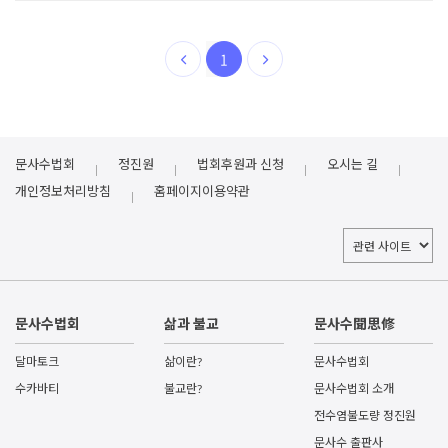
1
문사수법회
정진원
법회후원과 신청
오시는 길
개인정보처리방침
홈페이지이용약관
문사수법회
삶과 불교
문사수聞思修
달마토크
삶이란?
문사수법회
수카바티
불교란?
문사수법회 소개
전수염불도량 정진원
문사수 출판사