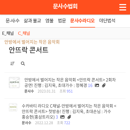
메뉴 건너뛰기
문사수법회
문·사·수
삶과 불교
염불
법문
문사수라디오
야단법석
홈
»
C_채널
»
안뜨락 콘서트
E_채널
C_채널
안방에서 벌어지는 작은 음악회
안뜨락 콘서트
안방에서 벌어지는 작은 음악회 <안뜨락 콘서트> 2회차
공연! 진행 : 김지욱, 초대가수 : 정혜경
16
문사수
2023.01.31
조회
951
수카바티 라디오 C채널-안방에서 벌어지는 작은 음악회 <
안뜨락 콘서트> 첫방송! 진행 : 김지욱, 초대손님 : 가수
홍승현(홍삼트리오)
3
문사수
2022.12.28
조회
722