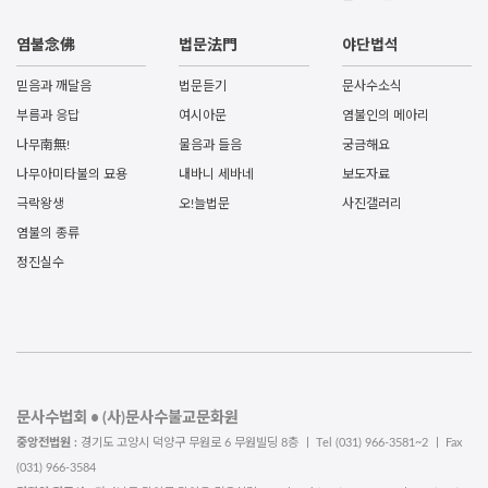
염불念佛
법문法門
야단법석
믿음과 깨달음
법문듣기
문사수소식
부름과 응답
여시아문
염불인의 메아리
나무南無!
물음과 들음
궁금해요
나무아미타불의 묘용
내바니 세바네
보도자료
극락왕생
오!늘법문
사진갤러리
염불의 종류
정진실수
문사수법회 • (사)문사수불교문화원
중앙전법원 :
경기도 고양시 덕양구 무원로 6 무원빌딩 8층 ㅣ Tel (031) 966-3581~2 ㅣ Fax
(031) 966-3584