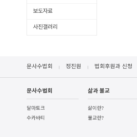
보도자료
사진갤러리
문사수법회
정진원
법회후원과 신청
문사수법회
삶과 불교
달마토크
삶이란?
수카바티
불교란?