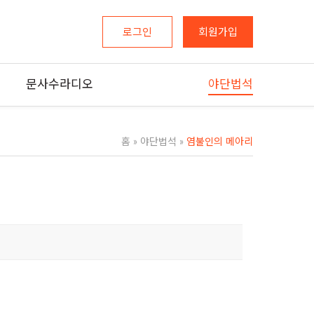
로그인
회원가입
문사수라디오
야단법석
홈
»
야단법석
»
염불인의 메아리