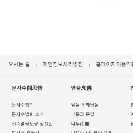
오시는 길
개인정보처리방침
홈페이지이용약
문사수聞思修
염불念佛
문사수법회
믿음과 깨달음
문사수법회 소개
부름과 응답
전수염불도량 정진원
나무南無!