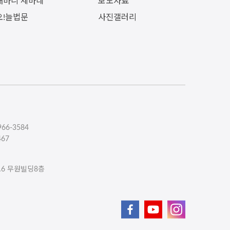
내바니 세바네
보도자료
오!늘법문
사진갤러리
66-3584
467
로6 무원빌딩8층