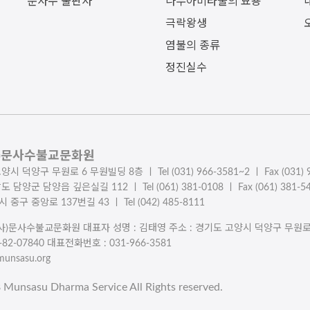
문사수 출판사
나무아미타불의 묘용
극락왕생
염불의 종류
정진실수
사)문사수불교문화원
시 덕양구 무원로 6 무원빌딩 8층 ㅣ Tel (031) 966-3581~2 ㅣ Fax (031) 9
 담양군 담양읍 깊은실길 112 ㅣ Tel (061) 381-0108 ㅣ Fax (061) 381-5
중구 중앙로 137번길 43 ㅣ Tel (042) 485-8111
(사)문사수불교문화원 대표자 성명 : 김태영 주소 : 경기도 고양시 덕양구 무원
2-07840 대표전화번호 : 031-966-3581
munsasu.org
8 Munsasu Dharma Service All Rights reserved.