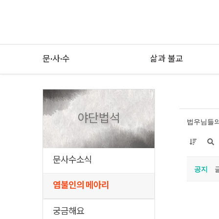
문·사·수
삶과 불교
야단법석
법우님들의
문사수소식
공지
염불인의 메아리
궁금해요