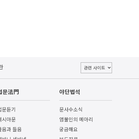
관
법문法門
야단법석
법문듣기
문사수소식
여시아문
염불인의 메아리
물음과 들음
궁금해요