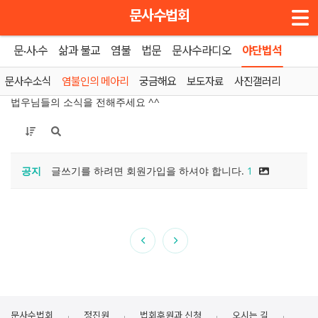
메뉴 건너뛰기
문사수법회
문·사·수
삶과 불교
염불
법문
문사수라디오
야단법석
홈
»
염불인의 메아리
문사수소식
염불인의 메아리
궁금해요
보도자료
사진갤러리
법우님들의 소식을 전해주세요 ^^
공지
글쓰기를 하려면 회원가입을 하셔야 합니다.
1
문사수법회
정진원
법회후원과 신청
오시는 길