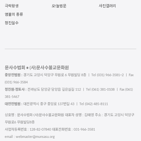
극락왕생
오!늘법문
사진갤러리
염불의 종류
정진실수
문사수법회 • (사)문사수불교문화원
중앙전법원 :
경기도 고양시 덕양구 무원로 6 무원빌딩 8층 ㅣ Tel (031) 966-3581~2 ㅣ Fax
(031) 966-3584
정진원·정토사 :
전라남도 담양군 담양읍 깊은실길 112 ㅣ Tel (061) 381-0108 ㅣ Fax (061)
381-5467
대전전법원 :
대전광역시 중구 중앙로 137번길 43 ㅣ Tel (042) 485-8111
상호명 : 문사수법회·(사)문사수불교문화원 대표자 성명 : 김태영 주소 : 경기도 고양시 덕양구
무원로6 무원빌딩8층
사업자등록번호 : 128-82-07840 대표전화번호 : 031-966-3581
email : webmaster@munsasu.org