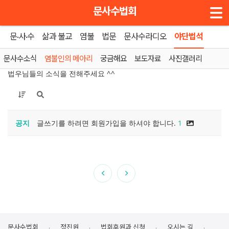
메뉴 건너뛰기
문사수법회
문·사·수
삶과 불교
염불
법문
문사수라디오
야단법석
홈
»
염불인의 메아리
문사수소식
염불인의 메아리
궁금해요
보도자료
사진갤러리
법우님들의 소식을 전해주세요 ^^
공지
글쓰기를 하려면 회원가입을 하셔야 합니다.
1
문사수법회
정진원
법회후원과 신청
오시는 길