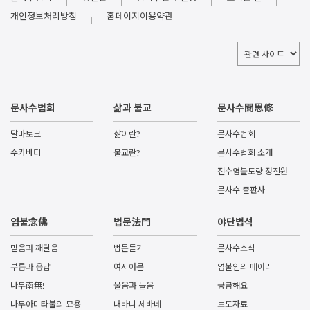
개인정보처리방침
홈페이지이용약관
문사수법회
삶과 불교
문사수聞思修
달마토크
삶이란?
문사수법회
수카바티
불교란?
문사수법회 소개
전수염불도량 정진원
문사수 출판사
염불念佛
법문法門
야단법석
믿음과 깨달음
법문듣기
문사수소식
부름과 응답
여시아문
염불인의 메아리
나무南無!
물음과 들음
궁금해요
나무아미타불의 묘용
내바니 세바네
보도자료