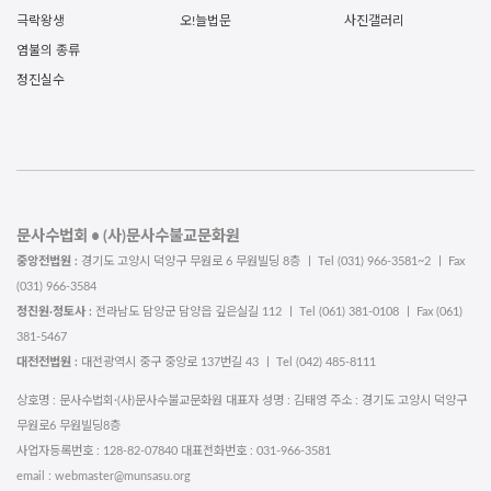
극락왕생
오!늘법문
사진갤러리
염불의 종류
정진실수
문사수법회 • (사)문사수불교문화원
중앙전법원 :
경기도 고양시 덕양구 무원로 6 무원빌딩 8층 ㅣ Tel (031) 966-3581~2 ㅣ Fax
(031) 966-3584
정진원·정토사 :
전라남도 담양군 담양읍 깊은실길 112 ㅣ Tel (061) 381-0108 ㅣ Fax (061)
381-5467
대전전법원 :
대전광역시 중구 중앙로 137번길 43 ㅣ Tel (042) 485-8111
상호명 : 문사수법회·(사)문사수불교문화원 대표자 성명 : 김태영 주소 : 경기도 고양시 덕양구
무원로6 무원빌딩8층
사업자등록번호 : 128-82-07840 대표전화번호 : 031-966-3581
email : webmaster@munsasu.org