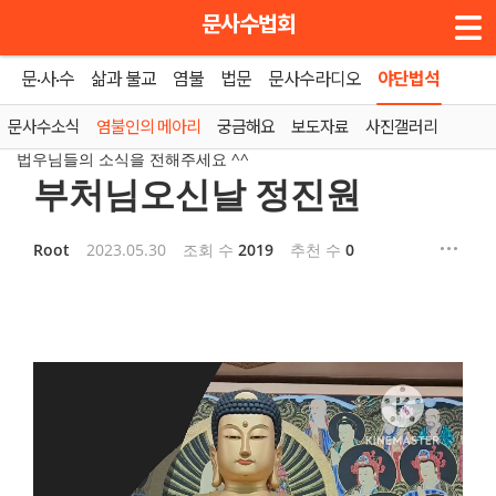
메뉴 건너뛰기
문사수법회
문·사·수
삶과 불교
염불
법문
문사수라디오
야단법석
홈
»
염불인의 메아리
문사수소식
염불인의 메아리
궁금해요
보도자료
사진갤러리
법우님들의 소식을 전해주세요 ^^
부처님오신날 정진원
Root
2023.05.30
조회 수
2019
추천 수
0