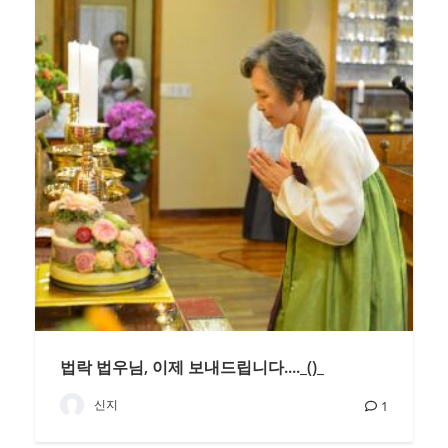
법락 법우님, 이제 보내드립니다...._()_
신지
1