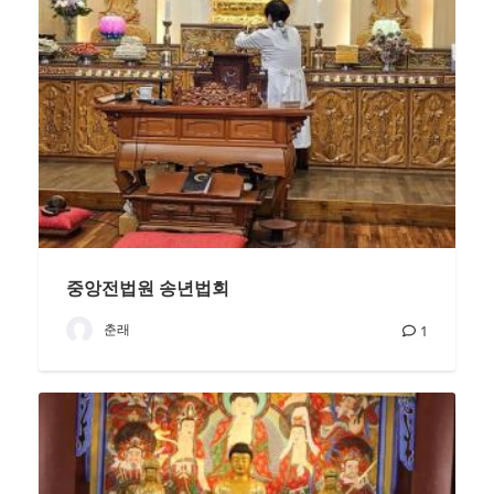
중앙전법원 송년법회
춘래
1