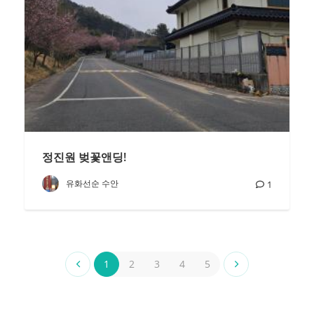
정진원 벚꽃앤딩!
유화선순 수안
1
1
2
3
4
5