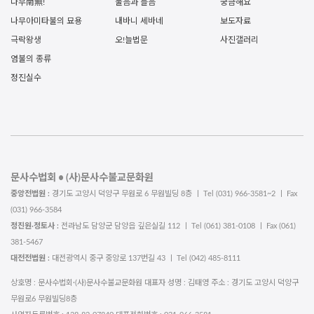
나무南無!
물음과 들음
궁금해요
나무아미타불의 묘용
내바니 세바네
보도자료
극락왕생
오!늘법문
사진갤러리
염불의 종류
정진실수
문사수법회 • (사)문사수불교문화원
중앙전법원 :
경기도 고양시 덕양구 무원로 6 무원빌딩 8층 ㅣ Tel (031) 966-3581~2 ㅣ Fax
(031) 966-3584
정진원·정토사 :
전라남도 담양군 담양읍 깊은실길 112 ㅣ Tel (061) 381-0108 ㅣ Fax (061)
381-5467
대전전법원 :
대전광역시 중구 중앙로 137번길 43 ㅣ Tel (042) 485-8111
상호명 : 문사수법회·(사)문사수불교문화원 대표자 성명 : 김태영 주소 : 경기도 고양시 덕양구
무원로6 무원빌딩8층