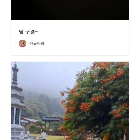
달 구경~
산들바람