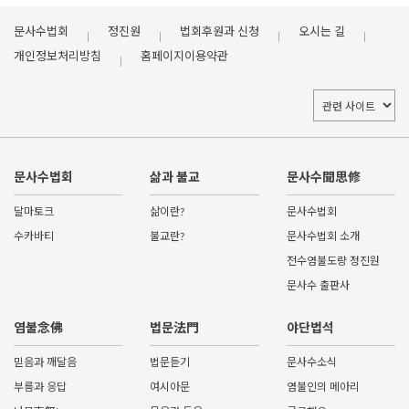
문사수법회
정진원
법회후원과 신청
오시는 길
개인정보처리방침
홈페이지이용약관
문사수법회
삶과 불교
문사수聞思修
달마토크
삶이란?
문사수법회
수카바티
불교란?
문사수법회 소개
전수염불도량 정진원
문사수 출판사
염불念佛
법문法門
야단법석
믿음과 깨달음
법문듣기
문사수소식
부름과 응답
여시아문
염불인의 메아리