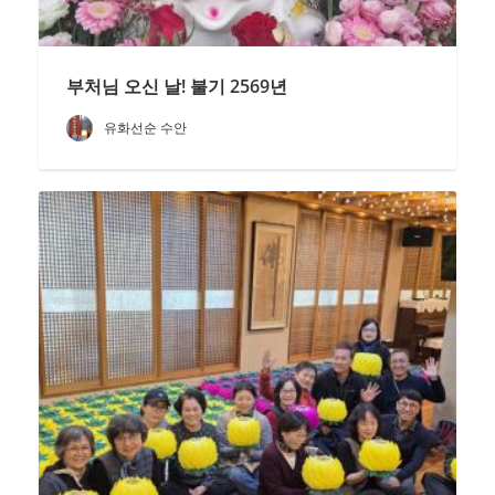
부처님 오신 날! 불기 2569년
유화선순 수안