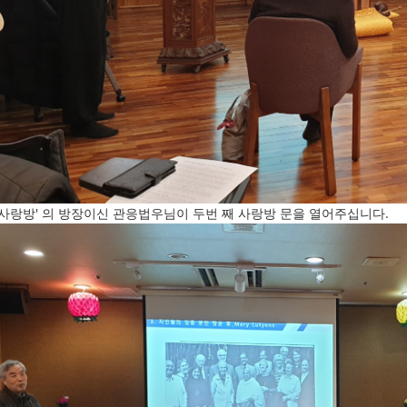
 사랑방' 의 방장이신 관응법우님이 두번 째 사랑방 문을 열어주십니다.