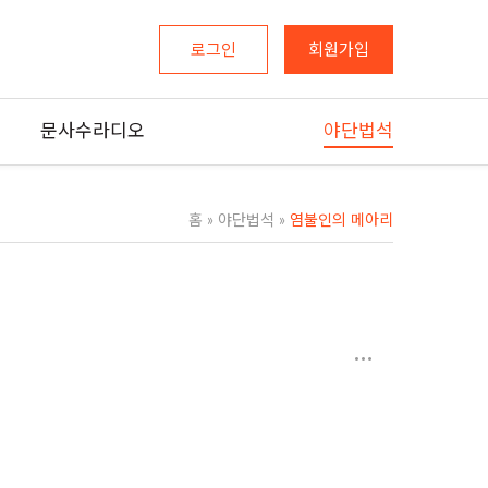
로그인
회원가입
문사수라디오
야단법석
홈
»
야단법석
»
염불인의 메아리