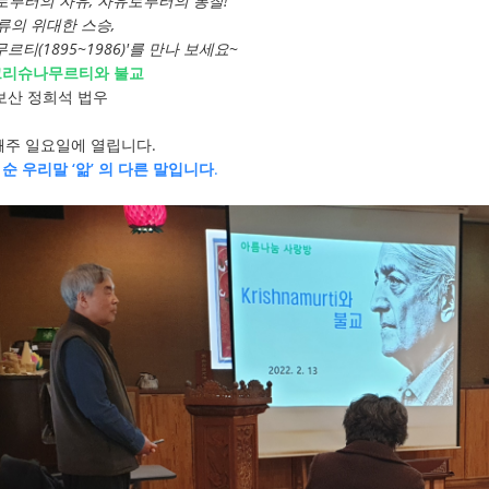
로부터의 자유, 자유로부터의 통찰!
류의 위대한 스승,
르티(1895~1986)'를 만나 보세요~
 크리슈나무르티와 불교
 보산 정희석 법우
째주 일요일에 열립니다.
은 순 우리말 ‘앎’ 의 다른 말입니다
.