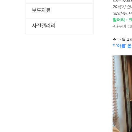
아는 것으
20세기 인
보도자료
'크리슈나무
말머리 :
-나누미 :
사진갤러리
☘ 매월 2
* ‘아름’ 