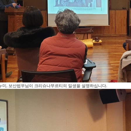
누미, 보산법우님이 크리슈나무르티의 일생을 설명하십니다.