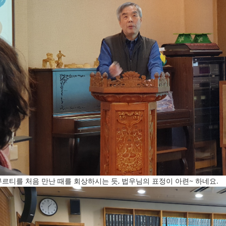
르티를 처음 만난 때를 회상하시는 듯, 법우님의 표정이 아련~ 하네요.