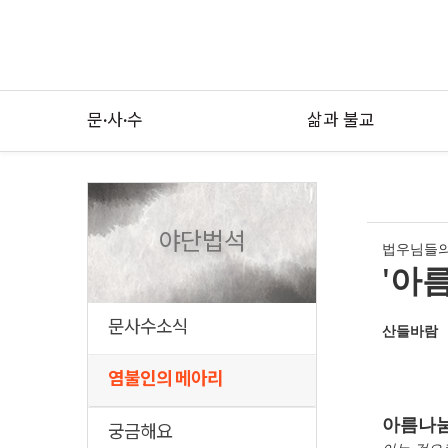
문·사·수
삶과 불교
야단법석
법우님들의
'아
문사수소식
산들바람
염불인의 메아리
아름나눔
궁금해요