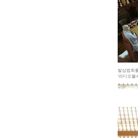
발심법회를
'라디오불