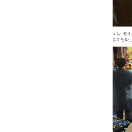
이날 생방
갖여달라는