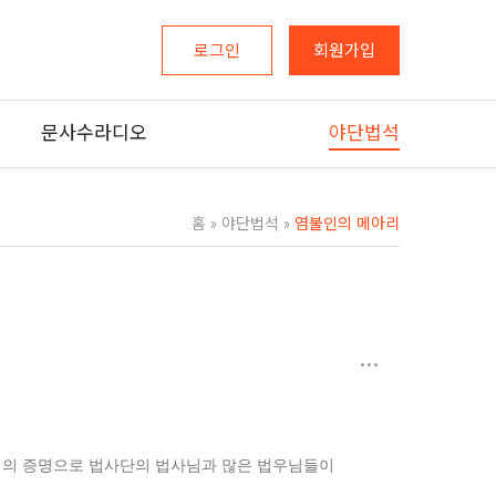
로그인
회원가입
문사수라디오
야단법석
홈
»
야단법석
»
염불인의 메아리
큰스님의 증명으로 법사단의 법사님과 많은 법우님들이