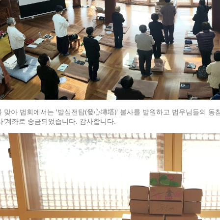
 맞아 법회에서는 '발심전탑(發心塼塔)' 불사를 발원하고 법우님들의 동
사'계좌로 송금되었습니다. 감사합니다.