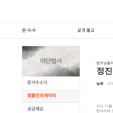
문·사·수
삶과 불교
야단법석
법우님들의
정진원
문사수소식
능희
202
염불인의 메아리
지난 11
궁금해요
한자리에 